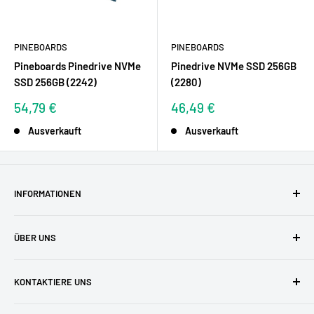
PINEBOARDS
PINEBOARDS
Pineboards Pinedrive NVMe
Pinedrive NVMe SSD 256GB
SSD 256GB (2242)
(2280)
Sonderpreis
Sonderpreis
54,79 €
46,49 €
Ausverkauft
Ausverkauft
INFORMATIONEN
AGBs
ÜBER UNS
Datenschutzerklärung
Versandkosten
Zufriedene Kunden
KONTAKTIERE UNS
Widerruf & Widerrufsformular
Unser Team
Zahlungsarten
Blog
buyzero.de Support