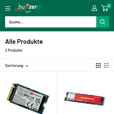
Direkt
0
buyzero.de
zum
Inhalt
Alle Produkte
2 Produkte
Sortierung