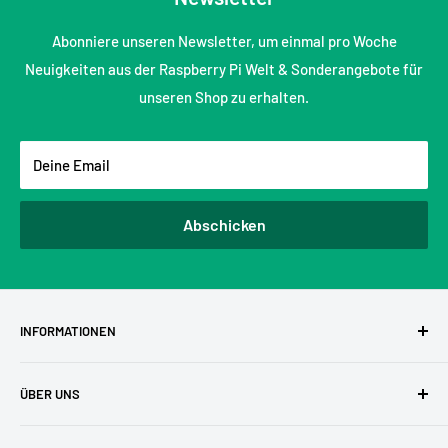
Abonniere unseren Newsletter, um einmal pro Woche
Neuigkeiten aus der Raspberry Pi Welt & Sonderangebote für
unseren Shop zu erhalten.
Deine Email
Abschicken
INFORMATIONEN
AGBs
ÜBER UNS
Datenschutzerklärung
Versandkosten
Zufriedene Kunden