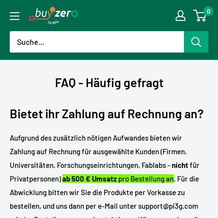
Direkt
0
buyzero.de
zum
Inhalt
FAQ - Häufig gefragt
Bietet ihr Zahlung auf Rechnung an?
Aufgrund des zusätzlich nötigen Aufwandes bieten wir
Zahlung auf Rechnung für ausgewählte Kunden (Firmen,
Universitäten, Forschungseinrichtungen, Fablabs -
nicht
für
Privatpersonen)
ab 500 € Umsatz
pro Bestellung an
. Für die
Abwicklung bitten wir Sie die Produkte per Vorkasse zu
bestellen, und uns dann per e-Mail unter support@pi3g.com