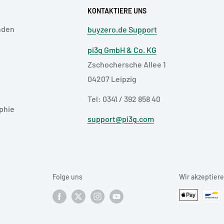
KONTAKTIERE UNS
nden
buyzero.de Support
pi3g GmbH & Co. KG
Zschochersche Allee 1
04207 Leipzig
Tel: 0341 / 392 858 40
phie
support@pi3g.com
Folge uns
Wir akzeptier