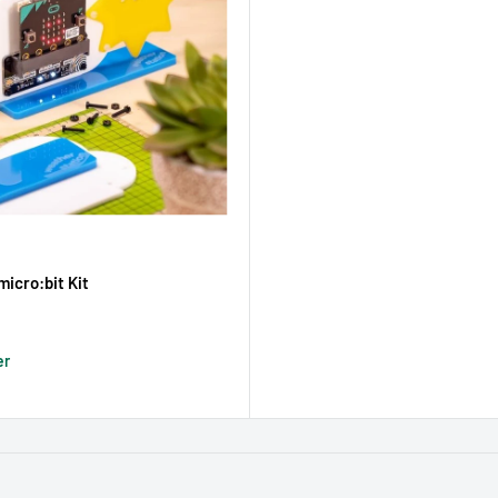
micro:bit Kit
reis
er