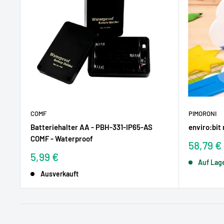
COMF
PIMORONI
Batteriehalter AA - PBH-331-IP65-AS
enviro:bit 
COMF - Waterproof
Sonderp
58,79 €
Sonderpreis
5,99 €
Auf Lag
Ausverkauft