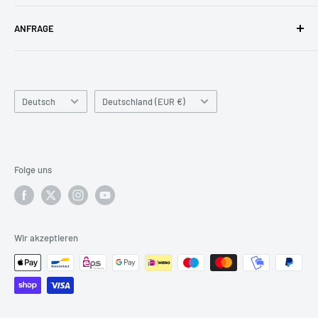
Zahlungsarten
Blog
buyzero.de Support
ANFRAGE
FAQ
Impressum
pi3g GmbH & Co. KG
Kontakt
Kontaktieren Sie uns
gerne für große Stückzahlen und
Zschochersche Allee 1
spezielle Anfragen!
Unsere Philosophie
04207 Leipzig
Sprache
Land/Region
Deutsch
Deutschland (EUR €)
Tel: 0341 / 392 858 42
Tel: 0341 / 392 858 40
support@pi3g.com
support@pi3g.com
Unser Team ist von
09:00 bis 17:00 Uhr (MEZ / UTC+1)
,
Folge uns
Montag bis Freitag
für Sie erreichbar.
Wir akzeptieren