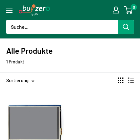
Direkt
0
buyzero.de
zum
Inhalt
Alle Produkte
1 Produkt
Sortierung