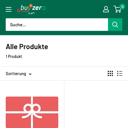
Direkt
0
buyzero.de
zum
Inhalt
Alle Produkte
1 Produkt
Sortierung