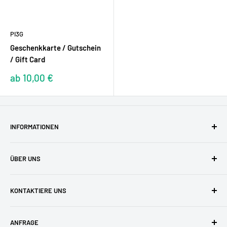
PI3G
Geschenkkarte / Gutschein
/ Gift Card
Sonderpreis
ab 10,00 €
INFORMATIONEN
AGBs
ÜBER UNS
Datenschutzerklärung
Versandkosten
Zufriedene Kunden
KONTAKTIERE UNS
Widerruf & Widerrufsformular
Unser Team
Zahlungsarten
Blog
buyzero.de Support
ANFRAGE
FAQ
Impressum