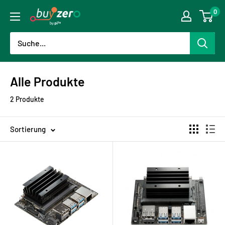
Direkt
0
buyzero.de
zum
Inhalt
Alle Produkte
2 Produkte
Sortierung