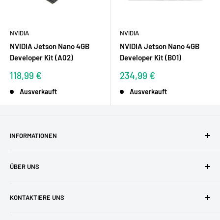
NVIDIA
NVIDIA
NVIDIA Jetson Nano 4GB
NVIDIA Jetson Nano 4GB
Developer Kit (A02)
Developer Kit (B01)
Sonderpreis
Sonderpreis
118,99 €
234,99 €
Ausverkauft
Ausverkauft
INFORMATIONEN
AGBs
ÜBER UNS
Datenschutzerklärung
Versandkosten
Zufriedene Kunden
KONTAKTIERE UNS
Widerruf & Widerrufsformular
Unser Team
Zahlungsarten
Blog
buyzero.de Support