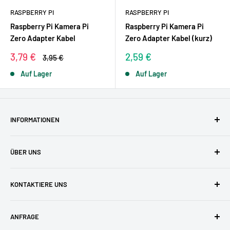
RASPBERRY PI
RASPBERRY PI
Raspberry Pi Kamera Pi
Raspberry Pi Kamera Pi
Zero Adapter Kabel
Zero Adapter Kabel (kurz)
Sonderpreis
Sonderpreis
3,79 €
2,59 €
Normalpreis
3,95 €
Auf Lager
Auf Lager
INFORMATIONEN
AGBs
ÜBER UNS
Datenschutzerklärung
Versandkosten
Zufriedene Kunden
KONTAKTIERE UNS
Widerruf & Widerrufsformular
Unser Team
Zahlungsarten
Blog
buyzero.de Support
ANFRAGE
FAQ
Impressum
pi3g GmbH & Co. KG