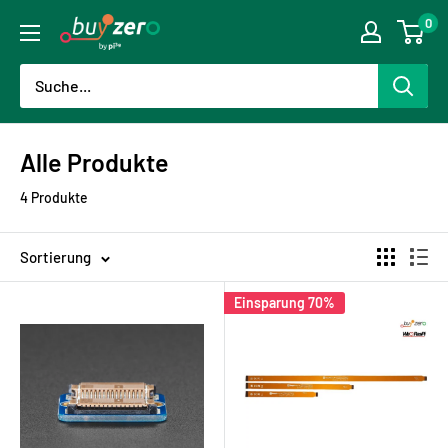
Direkt
0
buyzero.de
zum
Inhalt
Alle Produkte
4 Produkte
Sortierung
Einsparung 70%