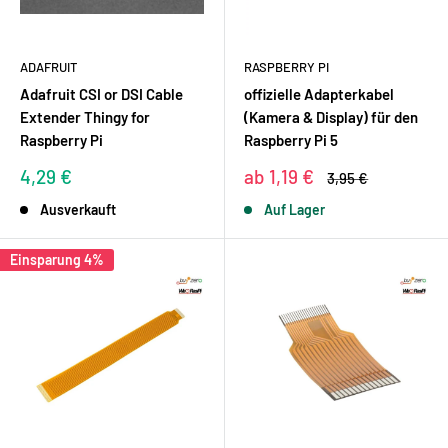
ADAFRUIT
RASPBERRY PI
Adafruit CSI or DSI Cable
offizielle Adapterkabel
Extender Thingy for
(Kamera & Display) für den
Raspberry Pi
Raspberry Pi 5
Sonderpreis
Sonderpreis
4,29 €
ab 1,19 €
Normalpreis
3,95 €
Ausverkauft
Auf Lager
Einsparung 4%