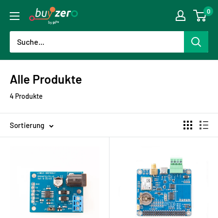
Direkt
0
buyzero.de
zum
Inhalt
Alle Produkte
4 Produkte
Sortierung