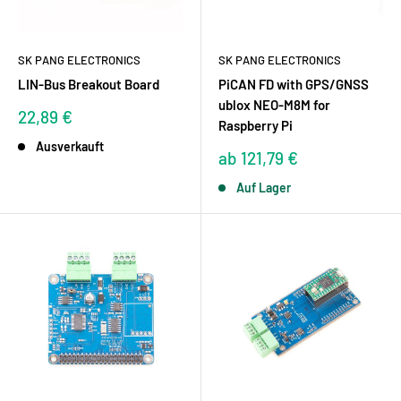
SK PANG ELECTRONICS
SK PANG ELECTRONICS
LIN-Bus Breakout Board
PiCAN FD with GPS/GNSS
ublox NEO-M8M for
Sonderpreis
22,89 €
Raspberry Pi
Ausverkauft
Sonderpreis
ab 121,79 €
Auf Lager