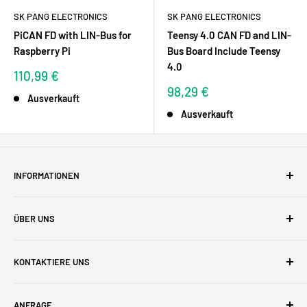
SK PANG ELECTRONICS
SK PANG ELECTRONICS
PiCAN FD with LIN-Bus for
Teensy 4.0 CAN FD and LIN-
Raspberry Pi
Bus Board Include Teensy
4.0
Sonderpreis
110,99 €
Sonderpreis
98,29 €
Ausverkauft
Ausverkauft
INFORMATIONEN
AGBs
ÜBER UNS
Datenschutzerklärung
Versandkosten
Zufriedene Kunden
KONTAKTIERE UNS
Widerruf & Widerrufsformular
Unser Team
Zahlungsarten
Blog
buyzero.de Support
ANFRAGE