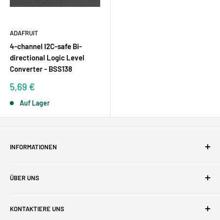
ADAFRUIT
4-channel I2C-safe Bi-
directional Logic Level
Converter - BSS138
Sonderpreis
5,69 €
Auf Lager
INFORMATIONEN
AGBs
ÜBER UNS
Datenschutzerklärung
Versandkosten
Zufriedene Kunden
KONTAKTIERE UNS
Widerruf & Widerrufsformular
Unser Team