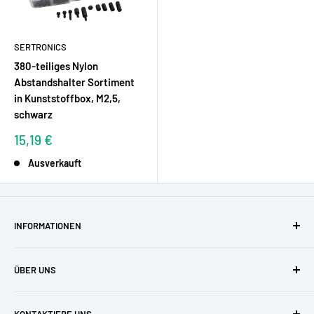
SERTRONICS
380-teiliges Nylon
Abstandshalter Sortiment
in Kunststoffbox, M2,5,
schwarz
Sonderpreis
15,19 €
Ausverkauft
INFORMATIONEN
AGBs
ÜBER UNS
Datenschutzerklärung
Versandkosten
Zufriedene Kunden