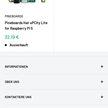
PINEBOARDS
Pineboards Hat uPCIty Lite
for Raspberry Pi 5
Sonderpreis
32,19 €
Ausverkauft
INFORMATIONEN
AGBs
ÜBER UNS
Datenschutzerklärung
Versandkosten
Zufriedene Kunden
KONTAKTIERE UNS
Widerruf & Widerrufsformular
Unser Team
Zahlungsarten
Blog
buyzero.de Support