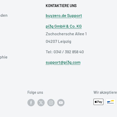
KONTAKTIERE UNS
nden
buyzero.de Support
pi3g GmbH & Co. KG
Zschochersche Allee 1
04207 Leipzig
Tel: 0341 / 392 858 40
phie
support@pi3g.com
Folge uns
Wir akzeptier