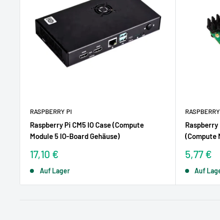
RASPBERRY PI
RASPBERRY 
Raspberry Pi CM5 IO Case (Compute
Raspberry 
Module 5 IO-Board Gehäuse)
(Compute M
Sonderpreis
Sonderp
17,10 €
5,77 €
Auf Lager
Auf Lag