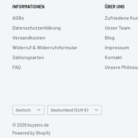
INFORMATIONEN
ÜBER UNS
AGBs
Zufriedene Ku
Datenschutzerklärung
Unser Team
Versandkosten
Blog
Widerruf & Widerrufsformular
Impressum
Zahlungsarten
Kontakt
FAQ
Unsere Philoso
Sprache
Land/Region
Deutsch
Deutschland (EUR €)
© 2026 buyzero.de
Powered by Shopify