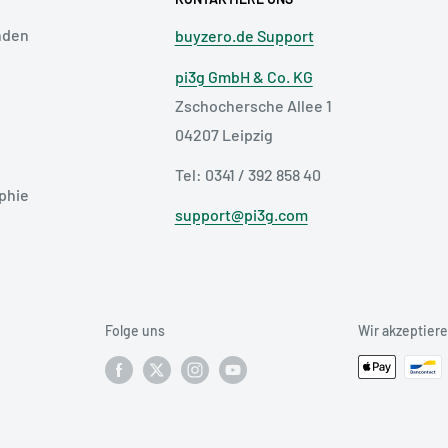
nden
buyzero.de Support
pi3g GmbH & Co. KG
Zschochersche Allee 1
04207 Leipzig
Tel: 0341 / 392 858 40
phie
support@pi3g.com
Folge uns
Wir akzeptier