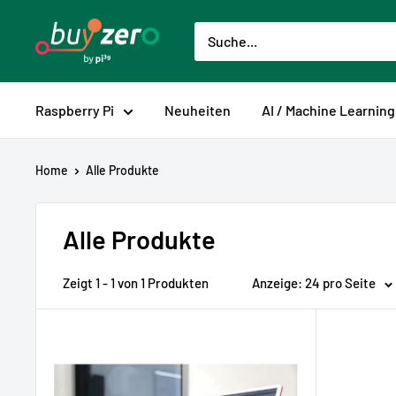
Direkt
buyzero.de
zum
Inhalt
Raspberry Pi
Neuheiten
AI / Machine Learning
Home
Alle Produkte
Alle Produkte
Zeigt 1 - 1 von 1 Produkten
Anzeige: 24 pro Seite