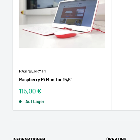
RASPBERRY PI
Raspberry Pi Monitor 15,6"
Sonderpreis
115,00 €
Auf Lager
INFORMATIONEN
ÜBER UNS