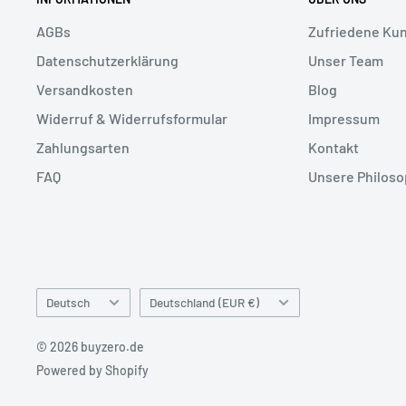
AGBs
Zufriedene Ku
Datenschutzerklärung
Unser Team
Versandkosten
Blog
Widerruf & Widerrufsformular
Impressum
Zahlungsarten
Kontakt
FAQ
Unsere Philoso
Sprache
Land/Region
Deutsch
Deutschland (EUR €)
© 2026 buyzero.de
Powered by Shopify