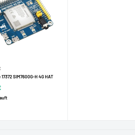
E
 17372 SIM7600G-H 4G HAT
reis
€
auft