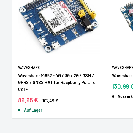
WAVESHARE
WAVESHAR
Waveshare 14952 - 4G / 3G / 2G / GSM /
Waveshare
GPRS / GNSS HAT für Raspberry Pi, LTE
Sonderp
130,99 
CAT4
Ausverk
Sonderpreis
89,95 €
Normalpreis
107,49 €
Auf Lager