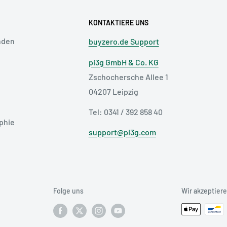
KONTAKTIERE UNS
nden
buyzero.de Support
pi3g GmbH & Co. KG
Zschochersche Allee 1
04207 Leipzig
Tel: 0341 / 392 858 40
phie
support@pi3g.com
Folge uns
Wir akzeptier