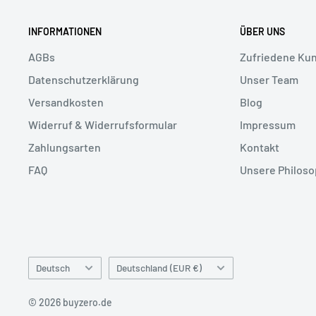
INFORMATIONEN
ÜBER UNS
AGBs
Zufriedene Ku
Datenschutzerklärung
Unser Team
Versandkosten
Blog
Widerruf & Widerrufsformular
Impressum
Zahlungsarten
Kontakt
FAQ
Unsere Philoso
Sprache
Land/Region
Deutsch
Deutschland (EUR €)
© 2026 buyzero.de