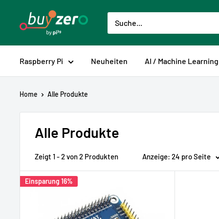
Direkt
buyzero.de
zum
Inhalt
Raspberry Pi
Neuheiten
AI / Machine Learning
Home
Alle Produkte
Alle Produkte
Zeigt 1 - 2 von 2 Produkten
Anzeige: 24 pro Seite
Einsparung 16%