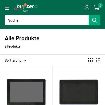
Direkt
0
buyzero.de
zum
Inhalt
Alle Produkte
2 Produkte
Sortierung