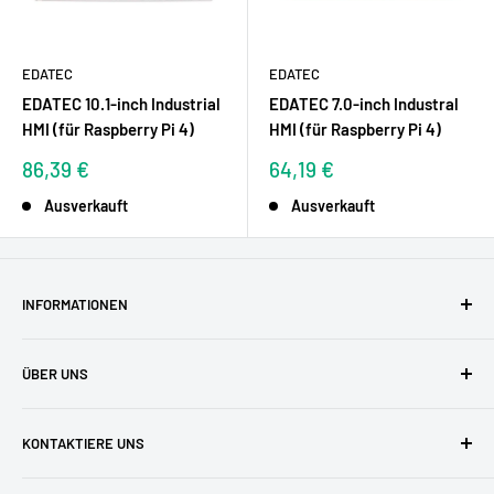
EDATEC
EDATEC
EDATEC 10.1-inch Industrial
EDATEC 7.0-inch Industral
HMI (für Raspberry Pi 4)
HMI (für Raspberry Pi 4)
Sonderpreis
Sonderpreis
86,39 €
64,19 €
Ausverkauft
Ausverkauft
INFORMATIONEN
AGBs
ÜBER UNS
Datenschutzerklärung
Versandkosten
Zufriedene Kunden
KONTAKTIERE UNS
Widerruf & Widerrufsformular
Unser Team
Zahlungsarten
Blog
buyzero.de Support