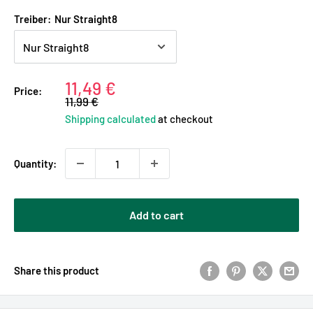
Treiber:
Nur Straight8
Sale
11,49 €
Price:
Regular
price
11,99 €
price
Shipping calculated
at checkout
Quantity:
Add to cart
Share this product