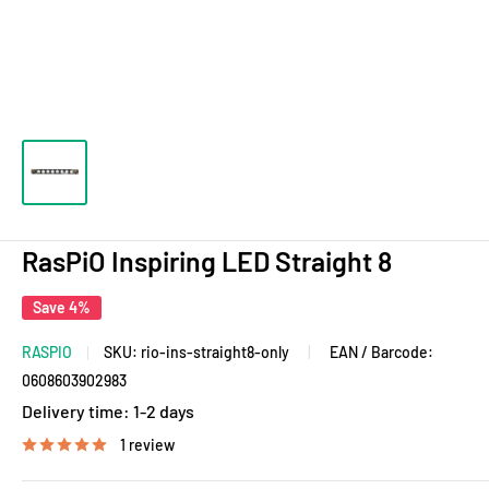
RasPiO Inspiring LED Straight 8
Save 4%
RASPIO
SKU:
rio-ins-straight8-only
|
EAN / Barcode:
0608603902983
Delivery time:
1-2 days
1 review