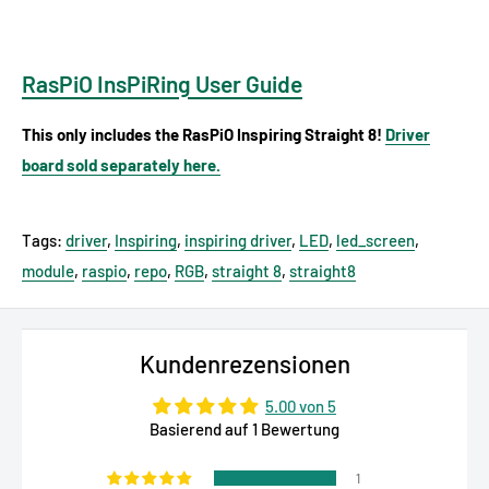
RasPiO InsPiRing User Guide
This only includes the RasPiO Inspiring Straight 8!
Driver
board sold separately here.
Tags:
driver
,
Inspiring
,
inspiring driver
,
LED
,
led_screen
,
module
,
raspio
,
repo
,
RGB
,
straight 8
,
straight8
Sicherheitsangaben
Kundenrezensionen
Lesen Sie die Bedienungsanleitung sorgfältig durch, bevor
5.00 von 5
Sie das Produkt verwenden.
Basierend auf 1 Bewertung
Stellen Sie sicher, dass alle Montage- und
1