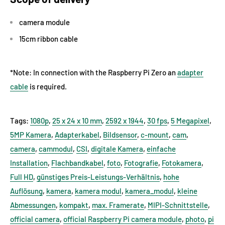
camera module
15cm ribbon cable
*Note: In connection with the Raspberry Pi Zero an
adapter
cable
is required.
Tags:
1080p
,
25 x 24 x 10 mm
,
2592 x 1944
,
30 fps
,
5 Megapixel
,
5MP Kamera
,
Adapterkabel
,
Bildsensor
,
c-mount
,
cam
,
camera
,
cammodul
,
CSI
,
digitale Kamera
,
einfache
Installation
,
Flachbandkabel
,
foto
,
Fotografie
,
Fotokamera
,
Full HD
,
günstiges Preis-Leistungs-Verhältnis
,
hohe
Auflösung
,
kamera
,
kamera modul
,
kamera_modul
,
kleine
Abmessungen
,
kompakt
,
max. Framerate
,
MIPI-Schnittstelle
,
official camera
,
official Raspberry Pi camera module
,
photo
,
pi