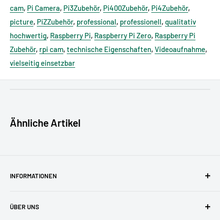
cam
,
Pi Camera
,
Pi3Zubehör
,
Pi400Zubehör
,
Pi4Zubehör
,
picture
,
PiZZubehör
,
professional
,
professionell
,
qualitativ
hochwertig
,
Raspberry Pi
,
Raspberry Pi Zero
,
Raspberry Pi
Zubehör
,
rpi cam
,
technische Eigenschaften
,
Videoaufnahme
,
vielseitig einsetzbar
GPSR - EU Verantwortliche Person:
Sertronics GmbH,
Jenfelder Allee 80, 22045 Hamburg, Deutschland, info [@]
sertronics.de
Ähnliche Artikel
GPSR - Produkthersteller (Kontaktdaten für GPSR):
Sertronics GmbH, Jenfelder Allee 80, 22045 Hamburg,
Deutschland, info [@] sertronics.de
GPSR - Wirtschaftsakteur:
pi3g GmbH & Co. KG,
INFORMATIONEN
Zschochersche Allee 1, 04207 Leipzig, Deutschland, support
AGBs
[@] pi3g.com
ÜBER UNS
Datenschutzerklärung