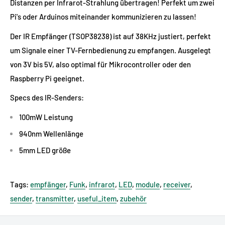
Distanzen per Infrarot-Strahlung übertragen! Perfekt um zwei
Pi's oder Arduinos miteinander kommunizieren zu lassen!
Der IR Empfänger (TSOP38238) ist auf 38KHz justiert, perfekt
um Signale einer TV-Fernbedienung zu empfangen. Ausgelegt
von 3V bis 5V, also optimal für Mikrocontroller oder den
Raspberry Pi geeignet.
Specs des IR-Senders:
100mW Leistung
940nm Wellenlänge
5mm LED größe
Tags:
empfänger
,
Funk
,
infrarot
,
LED
,
module
,
receiver
,
sender
,
transmitter
,
useful_item
,
zubehör