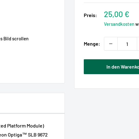
Sonderpre
25,00 €
Preis:
Versandkosten
we
 Bild scrollen
Menge:
In den Warenk
ted Platform Module)
neon Optiga™ SLB 9672