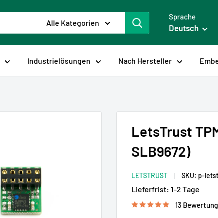
Sprache
Alle Kategorien
Deutsch
Industrielösungen
Nach Hersteller
Embe
LetsTrust TPM
SLB9672)
LETSTRUST
SKU:
p-lets
Lieferfrist:
1-2 Tage
13 Bewertun