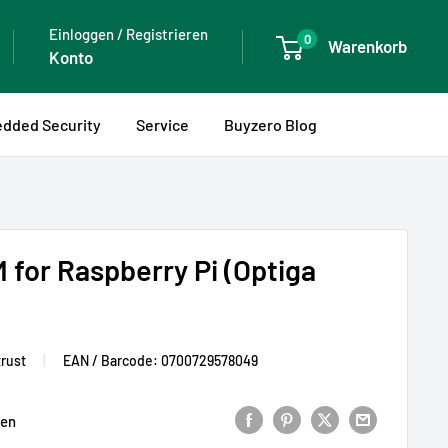
Einloggen / Registrieren
0
Warenkorb
Konto
dded Security
Service
Buyzero Blog
 for Raspberry Pi (Optiga
trust
|
EAN / Barcode:
0700729578049
gen