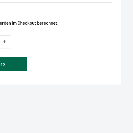
is
rden im Checkout berechnet.
orb