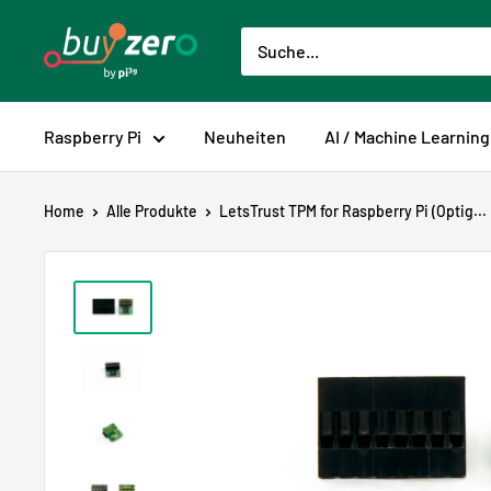
Direkt
buyzero.de
zum
Inhalt
Raspberry Pi
Neuheiten
AI / Machine Learning
Home
Alle Produkte
LetsTrust TPM for Raspberry Pi (Optig...