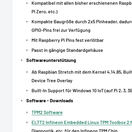
Kompatibel mit allen bisher erschienenen Raspber
Pi Zero, etc.)
Kompakte Baugröße durch 2x5 Pinheader, dadurch
GPIO-Pins frei zur Verfügung
Mit Raspberry Pi Pins fest verlötbar
Passt in gängige Standardgehäuse
Softwareunterstützung
Ab Raspbian Stretch mit dem Kernel 4.14.85, Buil
Device Tree Overlay
Built-In Support für Windows 10 IoT (auf Pi 2, 3, 3
Software - Downloads
TPM2 Software
ELTT2 Infineon Embedded Linux TPM Toolbox 2 f
Diagnostik, etc. für den Infineon TPM Chip