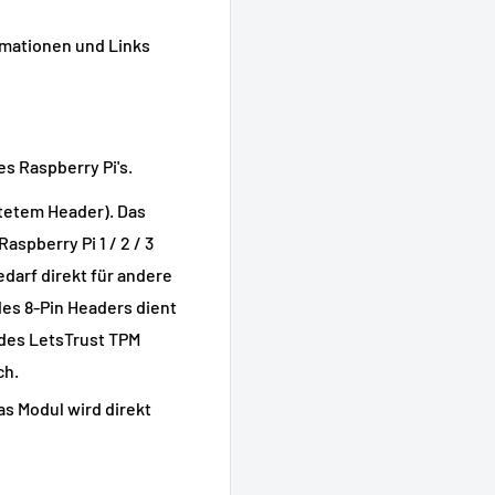
mationen und Links
es Raspberry Pi's.
ötetem Header). Das
aspberry Pi 1 / 2 / 3
edarf direkt für andere
es 8-Pin Headers dient
 des LetsTrust TPM
ch.
s Modul wird direkt