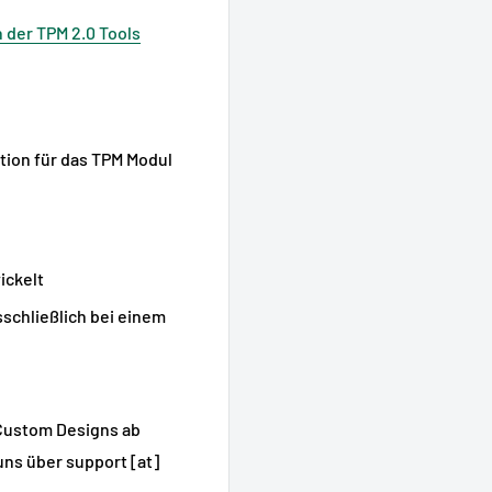
n der TPM 2.0 Tools
ition für das TPM Modul
ickelt
sschließlich bei einem
Custom Designs ab
uns über support [at]