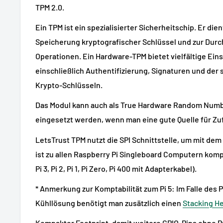
TPM 2.0.
Ein TPM ist ein spezialisierter Sicherheitschip. Er die
Speicherung kryptografischer Schlüssel und zur Durc
Operationen. Ein Hardware-TPM bietet vielfältige Ein
einschließlich Authentifizierung, Signaturen und der
Krypto-Schlüsseln.
Das Modul kann auch als True Hardware Random Numb
eingesetzt werden, wenn man eine gute Quelle für Zuf
LetsTrust TPM nutzt die SPI Schnittstelle, um mit dem
ist zu allen Raspberry Pi Singleboard Computern kompati
Pi 3, Pi 2, Pi 1, Pi Zero, Pi 400 mit Adapterkabel).
* Anmerkung zur Komptabilität zum Pi 5: Im Falle des P
Kühllösung benötigt man zusätzlich einen
Stacking H
Kompakter Footprint, damit weitere GPIO-Pins ohne 