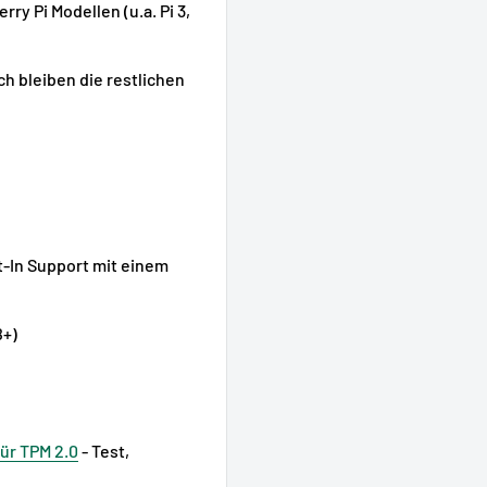
ry Pi Modellen (u.a. Pi 3,
 bleiben die restlichen
t-In Support mit einem
B+)
ür TPM 2.0
- Test,