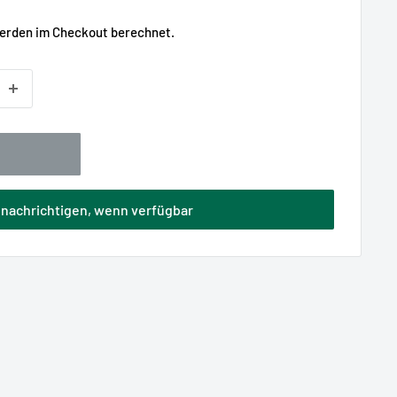
is
rden im Checkout berechnet.
nachrichtigen, wenn verfügbar