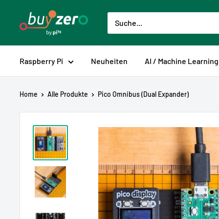
Direkt
buyzero.de
zum
Inhalt
Raspberry Pi
Neuheiten
AI / Machine Learning
Home
Alle Produkte
Pico Omnibus (Dual Expander)