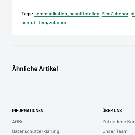
Tags:
kommunikation_schnittstellen
,
PicoZubehör
,
p
useful_item
,
zubehör
GPSR - EU Verantwortliche Person:
Maximilian Batz, 
Zschochersche Allee 1, 04207 Leipzig, Deutschland, 
GPSR - Produkthersteller (Kontaktdaten für GPSR):
P
Ähnliche Artikel
Großbritannien, Unit 1, Parkway Business Park, Parkw
[@] pimoroni.com
GPSR - Wirtschaftsakteur:
Maximilian Batz, pi3g Gmb
Zschochersche Allee 1, 04207 Leipzig, Deutschland, 
INFORMATIONEN
ÜBER UNS
Sicherheitsangaben
AGBs
Zufriedene Ku
Datenschutzerklärung
Unser Team