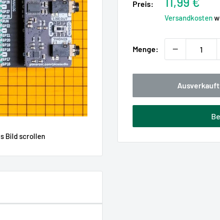
Sonderpre
11,99 €
Preis:
Versandkosten
we
Menge:
Ausverkauft
Be
 Bild scrollen