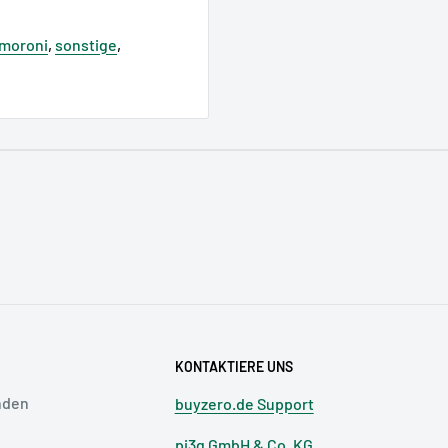
imoroni
,
sonstige
,
pi3g GmbH & Co. KG,
support [@] pi3g.com
IMORONI LTD., Sheffield,
ay Drive, S9 4WN support
H & Co. KG,
support [@] pi3g.com
KONTAKTIERE UNS
nden
buyzero.de Support
pi3g GmbH & Co. KG