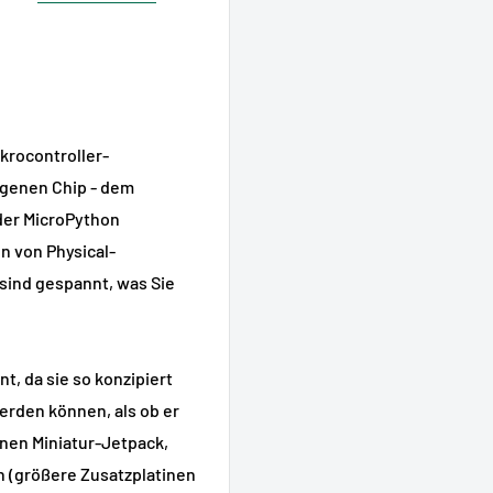
ikrocontroller-
igenen Chip - dem
oder MicroPython
en von Physical-
sind gespannt, was Sie
, da sie so konzipiert
werden können, als ob er
inen Miniatur-Jetpack,
n (größere Zusatzplatinen