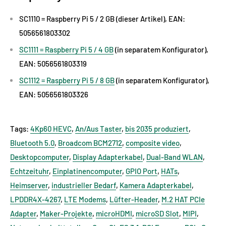
SC1110 = Raspberry Pi 5 / 2 GB (dieser Artikel), EAN:
5056561803302
SC1111 = Raspberry Pi 5 / 4 GB
(in separatem Konfigurator),
EAN: 5056561803319
SC1112 = Raspberry Pi 5 / 8 GB
(in separatem Konfigurator),
EAN: 5056561803326
Tags:
4Kp60 HEVC
,
An/Aus Taster
,
bis 2035 produziert
,
Bluetooth 5.0
,
Broadcom BCM2712
,
composite video
,
Desktopcomputer
,
Display Adapterkabel
,
Dual-Band WLAN
,
Echtzeituhr
,
Einplatinencomputer
,
GPIO Port
,
HATs
,
Heimserver
,
industrieller Bedarf
,
Kamera Adapterkabel
,
LPDDR4X-4267
,
LTE Modems
,
Lüfter-Header
,
M.2 HAT PCIe
Adapter
,
Maker-Projekte
,
microHDMI
,
microSD Slot
,
MIPI
,