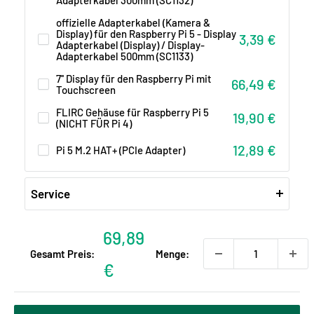
offizielle Adapterkabel (Kamera &
Display) für den Raspberry Pi 5 - Display
Sonderpreis
3,39 €
Adapterkabel (Display) / Display-
Adapterkabel 500mm (SC1133)
7'' Display für den Raspberry Pi mit
Sonderpreis
66,49 €
Touchscreen
FLIRC Gehäuse für Raspberry Pi 5
Sonderpreis
19,90 €
(NICHT FÜR Pi 4)
Sonderpreis
12,89 €
Pi 5 M.2 HAT+ (PCIe Adapter)
Service
Tagessatz Hardware-
Sonderpreis
2.500,00 €
Entwicklung
Sonderpreis
69,89
Gesamt Preis:
Menge:
Sonderpreis
1.250,00 €
Tagessatz Software-Entwicklung
€
Flatrate Prototypenbau - wir
Sonderpreis
25.000,00 €
setzen Ihre Idee um