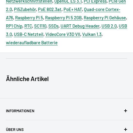
Netzwerkschnittstellen
,
OpenGL ES 3.1
,
PCI Express
,
PCIe Gen
2.0
,
Pi5Zubehör
,
PoE 802.3at
,
PoE+ HAT
,
Quad-core Cortex-
A76
,
Raspberry Pi 5
,
Raspberry Pi 5 2GB
,
Raspberry Pi Gehäuse
,
RP1 Chip
,
RTC
,
SC1110
,
SSDs
,
UART Debug Header
,
USB 2.0
,
USB
3.0
,
USB-C Netzteil
,
VideoCore V3D VII
,
Vulkan 1.3
,
wiederaufladbare Batterie
GPSR - EU Verantwortliche Person:
Maximilian Batz, pi3g
GmbH & Co. KG, Zschochersche Allee 1, 04207 Leipzig,
Deutschland, support [@] pi3g.com
Ähnliche Artikel
GPSR - Produkthersteller (Kontaktdaten für GPSR):
Raspberry
Pi Ltd., 194 Cambridge Science Park, Milton Road, Cambridge,
England, CB4 0AB, info [@] raspberrypi.com
GPSR - Wirtschaftsakteur:
Maximilian Batz, pi3g GmbH & Co.
INFORMATIONEN
KG, Zschochersche Allee 1, 04207 Leipzig, Deutschland,
AGBs
support [@] pi3g.com
ÜBER UNS
Datenschutzerklärung