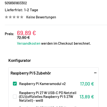
5056561803302
Lieferfrist:
1-2 Tage
Keine Bewertungen
Sonderpreis
69,89 €
Preis:
Normalpreis
72,90 €
Versandkosten
werden im Checkout berechnet.
Konfigurator
Raspberry Pi 5 Zubehör
Sonderpreis
17,00 €
Raspberry Pi Kameramodul v2
Raspberry Pi 27 W USB-C PD Netzteil
Sonderpreis
13,89 €
(EU) (offizielles Raspberry Pi 5 27W
Netzteil) - weiß