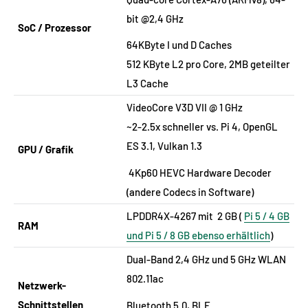
bit @2,4 GHz
SoC / Prozessor
64KByte I und D Caches
512 KByte L2 pro Core, 2MB geteilter
L3 Cache
VideoCore V3D VII @ 1 GHz
~2-2.5x schneller vs. Pi 4, OpenGL
ES 3.1, Vulkan 1.3
GPU / Grafik
4Kp60 HEVC Hardware Decoder
(andere Codecs in Software)
LPDDR4X-4267 mit 2 GB (
Pi 5 / 4 GB
RAM
und Pi 5 / 8 GB ebenso erhältlich
)
Dual-Band 2,4 GHz und 5 GHz WLAN
802.11ac
Netzwerk-
Schnittstellen
Bluetooth 5.0, BLE