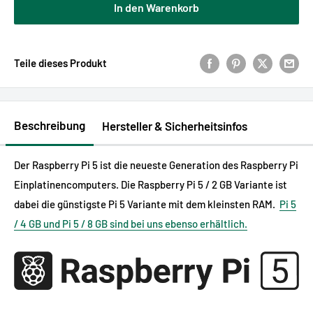
Flatrate Installations- und
In den Warenkorb
Sonderpreis
2.500,00 €
Konfigurationsservice
Teile dieses Produkt
Beschreibung
Hersteller & Sicherheitsinfos
Der Raspberry Pi 5 ist die neueste Generation des Raspberry Pi
Einplatinencomputers. Die Raspberry Pi 5 / 2 GB Variante ist
dabei die günstigste Pi 5 Variante mit dem kleinsten RAM.
Pi 5
/ 4 GB und Pi 5 / 8 GB sind bei uns ebenso erhältlich.