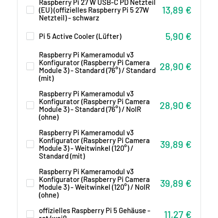
Raspberry Pi 27 W USB-C PD Netzteil
Sonderpreis
13,89 €
(EU) (offizielles Raspberry Pi 5 27W
Netzteil) - schwarz
Sonderpreis
5,90 €
Pi 5 Active Cooler (Lüfter)
Raspberry Pi Kameramodul v3
Konfigurator (Raspberry Pi Camera
Sonderpreis
28,90 €
Module 3) - Standard (76°) / Standard
(mit)
Raspberry Pi Kameramodul v3
Konfigurator (Raspberry Pi Camera
Sonderpreis
28,90 €
Module 3) - Standard (76°) / NoIR
(ohne)
Raspberry Pi Kameramodul v3
Konfigurator (Raspberry Pi Camera
Sonderpreis
39,89 €
Module 3) - Weitwinkel (120°) /
Standard (mit)
Raspberry Pi Kameramodul v3
Konfigurator (Raspberry Pi Camera
Sonderpreis
39,89 €
Module 3) - Weitwinkel (120°) / NoIR
(ohne)
offizielles Raspberry Pi 5 Gehäuse -
Sonderpreis
11,27 €
rot/weiß