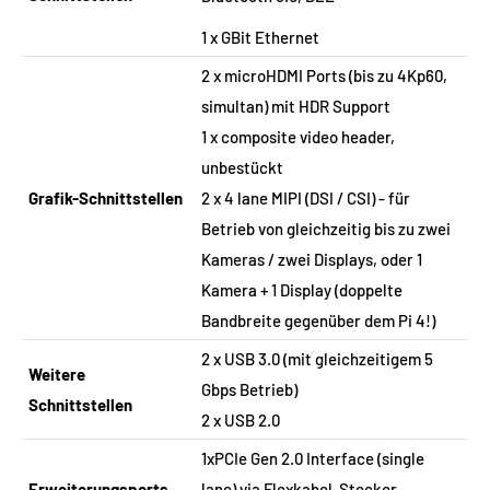
1 x GBit Ethernet
2 x microHDMI Ports (bis zu 4Kp60,
simultan) mit HDR Support
1 x composite video header,
unbestückt
Grafik-Schnittstellen
2 x 4 lane MIPI (DSI / CSI) - für
Betrieb von gleichzeitig bis zu zwei
Kameras / zwei Displays, oder 1
Kamera + 1 Display (doppelte
Bandbreite gegenüber dem Pi 4!)
2 x USB 3.0 (mit gleichzeitigem 5
Weitere
Gbps Betrieb)
Schnittstellen
2 x USB 2.0
1xPCIe Gen 2.0 Interface (single
Erweiterungsports
lane) via Flexkabel-Stecker