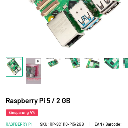
Raspberry Pi 5 / 2 GB
Einsparung 4%
RASPBERRY PI
SKU:
RP-SC1110-Pi5/2GB
|
EAN / Barcode: