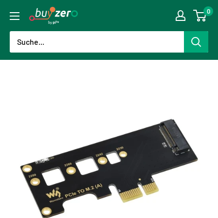
Direkt
0
buyzero.de
zum
Inhalt