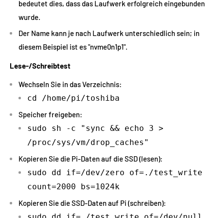
bedeutet dies, dass das Laufwerk erfolgreich eingebunden
wurde.
Der Name kann je nach Laufwerk unterschiedlich sein; in
diesem Beispiel ist es "nvme0n1p1".
Lese-/Schreibtest
Wechseln Sie in das Verzeichnis:
cd /home/pi/toshiba
Speicher freigeben:
sudo sh -c "sync && echo 3 >
/proc/sys/vm/drop_caches"
Kopieren Sie die Pi-Daten auf die SSD (lesen):
sudo dd if=/dev/zero of=./test_write
count=2000 bs=1024k
Kopieren Sie die SSD-Daten auf Pi (schreiben):
sudo dd if=./test_write of=/dev/null