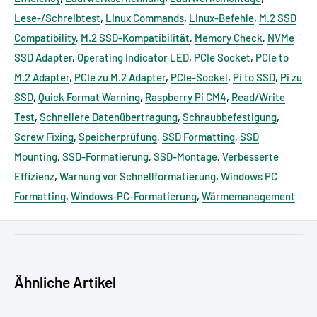
Lese-/Schreibtest
,
Linux Commands
,
Linux-Befehle
,
M.2 SSD
Compatibility
,
M.2 SSD-Kompatibilität
,
Memory Check
,
NVMe
SSD Adapter
,
Operating Indicator LED
,
PCIe Socket
,
PCIe to
M.2 Adapter
,
PCIe zu M.2 Adapter
,
PCIe-Sockel
,
Pi to SSD
,
Pi zu
SSD
,
Quick Format Warning
,
Raspberry Pi CM4
,
Read/Write
Test
,
Schnellere Datenübertragung
,
Schraubbefestigung
,
Screw Fixing
,
Speicherprüfung
,
SSD Formatting
,
SSD
Mounting
,
SSD-Formatierung
,
SSD-Montage
,
Verbesserte
Effizienz
,
Warnung vor Schnellformatierung
,
Windows PC
Formatting
,
Windows-PC-Formatierung
,
Wärmemanagement
GPSR - EU Verantwortliche Person:
Maximilian Batz, pi3g
GmbH & Co. KG, Zschochersche Allee 1, 04207 Leipzig,
Deutschland, support [@] pi3g.com
Ähnliche Artikel
GPSR - Produkthersteller (Kontaktdaten für GPSR):