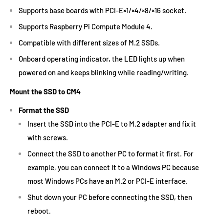
Supports base boards with PCI-E×1/×4/×8/×16 socket.
Supports Raspberry Pi Compute Module 4.
Compatible with different sizes of M.2 SSDs.
Onboard operating indicator, the LED lights up when
powered on and keeps blinking while reading/writing.
Mount the SSD to CM4
Format the SSD
Insert the SSD into the PCI-E to M.2 adapter and fix it
with screws.
Connect the SSD to another PC to format it first. For
example, you can connect it to a Windows PC because
most Windows PCs have an M.2 or PCI-E interface.
Shut down your PC before connecting the SSD, then
reboot.