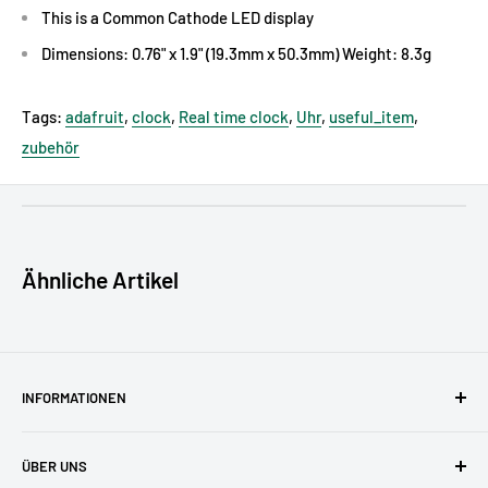
This is a Common Cathode LED display
Dimensions: 0.76" x 1.9" (19.3mm x 50.3mm) Weight: 8.3g
Tags:
adafruit
,
clock
,
Real time clock
,
Uhr
,
useful_item
,
zubehör
GPSR - EU Verantwortliche Person:
Maximilian Batz, pi3g
GmbH & Co. KG, Zschochersche Allee 1, 04207 Leipzig,
Deutschland, support [@] pi3g.com
Ähnliche Artikel
GPSR - Produkthersteller (Kontaktdaten für GPSR):
Adafruit
Industries, LLC, 168 39th Street, 1905CC, Brooklyn, New York
11232, USA, security [@] adafruit.com
GPSR - Wirtschaftsakteur:
Maximilian Batz, pi3g GmbH & Co.
INFORMATIONEN
KG, Zschochersche Allee 1, 04207 Leipzig, Deutschland,
AGBs
support [@] pi3g.com
ÜBER UNS
Datenschutzerklärung