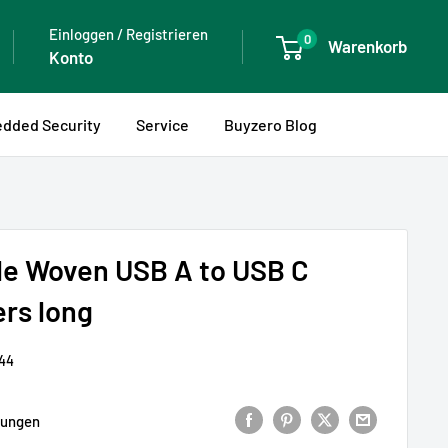
Einloggen / Registrieren
0
Warenkorb
Konto
dded Security
Service
Buyzero Blog
le Woven USB A to USB C
ers long
44
tungen