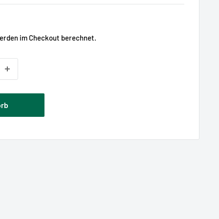
is
rden im Checkout berechnet.
orb