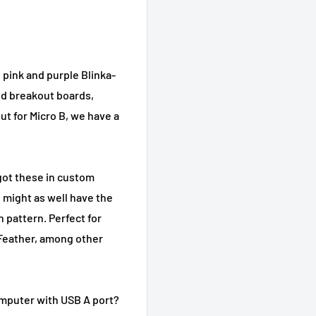
 pink and purple Blinka-
zed breakout boards,
ut for Micro B, we have a
 got these in custom
u might as well have the
 pattern. Perfect for
 Feather, among other
omputer with USB A port?