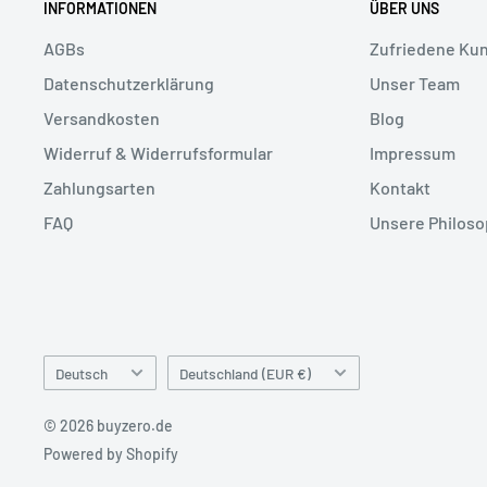
INFORMATIONEN
ÜBER UNS
AGBs
Zufriedene Ku
Datenschutzerklärung
Unser Team
Versandkosten
Blog
Widerruf & Widerrufsformular
Impressum
Zahlungsarten
Kontakt
FAQ
Unsere Philoso
Sprache
Land/Region
Deutsch
Deutschland (EUR €)
© 2026 buyzero.de
Powered by Shopify