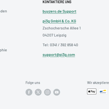
KONTAKTIERE UNS
nden
buyzero.de Support
pi3g GmbH & Co. KG
Zschochersche Allee 1
04207 Leipzig
Tel: 0341 / 392 858 40
phie
support@pi3g.com
Folge uns
Wir akzeptier