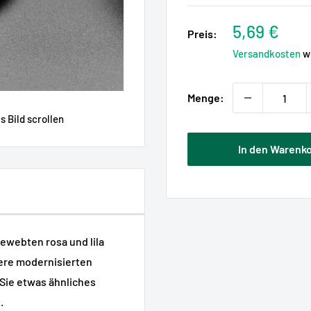
Sonderpre
5,69 €
Preis:
Versandkosten
we
Menge:
 Bild scrollen
In den Warenk
gewebten rosa und lila
sere modernisierten
Sie etwas ähnliches
.