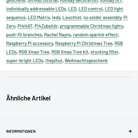
geschenk
,
GitHub tutorial
,
holiday decoration
,
holiday DIY
,
individually addressable LEDs
,
LED
,
LED control
,
LED light
sequence
,
LED Matrix
,
leds
,
Leuchtet
,
no solder assembly
,
Pi
Zero
,
Pi4HAT
,
Pi4Zubehör
,
programmable Christmas lights
,
push-fit branches
,
Rachel Rayns
,
random sparkle effect
,
Raspberry Pi accessory
,
Raspberry Pi Christmas Tree
,
RGB
LEDs
,
RGB Xmas Tree
,
RGB Xmas Tree kit
,
stocking filler
,
super-bright LEDs
,
thepihut
,
Weihnachtsgeschenk
GPSR - EU Verantwortliche Person:
Miximilian Batz, pi3g
GmbH & Co. KG, Zschochersche Allee 1, 04207 Leipzig,
Deutschland, support [@] pi3g.com
Ähnliche Artikel
GPSR - Produkthersteller (Kontaktdaten für GPSR):
Mann
Enterprises LTD (The Pi Hut), Homefield Road (WEST),
Haverhill, Suffolk, CB9 8QP, Vereinigtes Königreich, contact
[@] thepihut.com
INFORMATIONEN