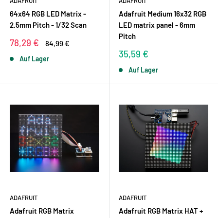
ADAFRUIT
ADAFRUIT
64x64 RGB LED Matrix -
Adafruit Medium 16x32 RGB
2.5mm Pitch - 1/32 Scan
LED matrix panel - 6mm
Pitch
Sonderpreis
78,29 €
Normalpreis
84,99 €
Sonderpreis
35,59 €
Auf Lager
Auf Lager
ADAFRUIT
ADAFRUIT
Adafruit RGB Matrix
Adafruit RGB Matrix HAT +