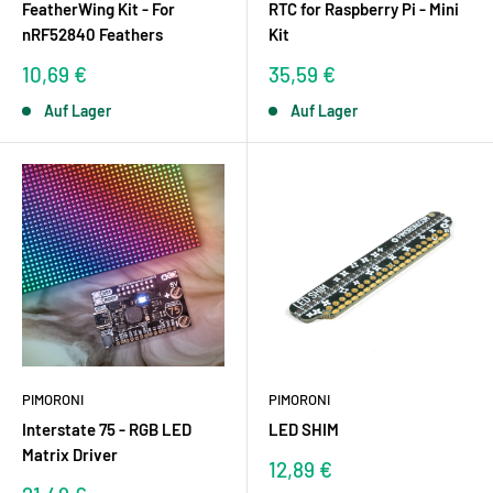
FeatherWing Kit - For
RTC for Raspberry Pi - Mini
nRF52840 Feathers
Kit
Sonderpreis
Sonderpreis
10,69 €
35,59 €
Auf Lager
Auf Lager
PIMORONI
PIMORONI
Interstate 75 - RGB LED
LED SHIM
Matrix Driver
Sonderpreis
12,89 €