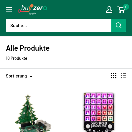
Direkt
0
buyzero.de
zum
Inhalt
Alle Produkte
10 Produkte
Sortierung