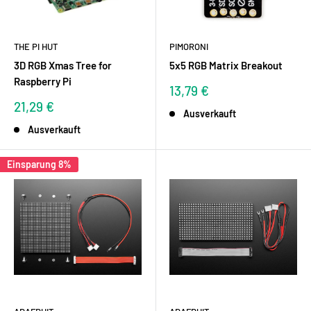
THE PI HUT
PIMORONI
3D RGB Xmas Tree for
5x5 RGB Matrix Breakout
Raspberry Pi
Sonderpreis
13,79 €
Sonderpreis
21,29 €
Ausverkauft
Ausverkauft
Einsparung 8%