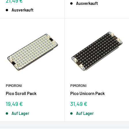
Sonderpreis
21,49 €
Ausverkauft
Ausverkauft
PIMORONI
PIMORONI
Pico Scroll Pack
Pico Unicorn Pack
Sonderpreis
Sonderpreis
19,49 €
31,49 €
Auf Lager
Auf Lager