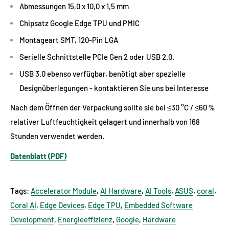
Abmessungen 15,0 x 10,0 x 1,5 mm
Chipsatz Google Edge TPU und PMIC
Montageart SMT, 120-Pin LGA
Serielle Schnittstelle PCIe Gen 2 oder USB 2.0.
USB 3.0 ebenso verfügbar, benötigt aber spezielle
Designüberlegungen - kontaktieren Sie uns bei Interesse
Nach dem Öffnen der Verpackung sollte sie bei ≤30 °C / ≤60 %
relativer Luftfeuchtigkeit gelagert und innerhalb von 168
Stunden verwendet werden.
Datenblatt (PDF)
Tags:
Accelerator Module
,
AI Hardware
,
AI Tools
,
ASUS
,
coral
,
Coral AI
,
Edge Devices
,
Edge TPU
,
Embedded Software
Development
,
Energieeffizienz
,
Google
,
Hardware