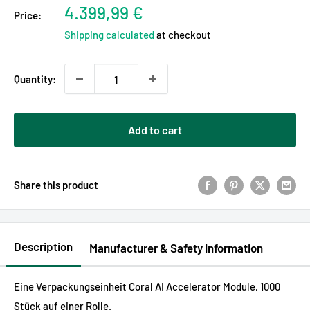
Sale
4.399,99 €
Price:
price
Shipping calculated
at checkout
Quantity:
Add to cart
Share this product
Description
Manufacturer & Safety Information
Eine Verpackungseinheit Coral AI Accelerator Module, 1000
Stück auf einer Rolle.