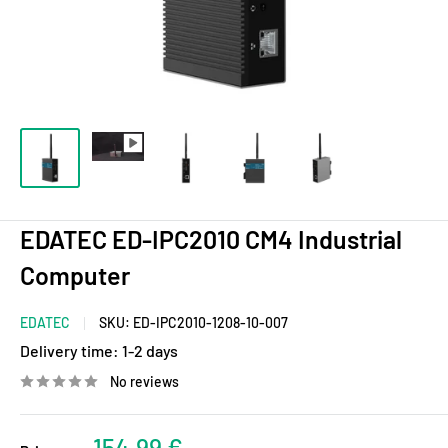
EDATEC ED-IPC2010 CM4 Industrial
Computer
EDATEC
SKU:
ED-IPC2010-1208-10-007
Delivery time:
1-2 days
No reviews
Sale
154,99 €