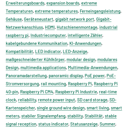
Erweiterungsboards
,
expansion boards
,
extreme
Temperaturen
,
extreme temperatures
,
Ferneingangsleistung
,
Gehäuse
,
Geräteneustart
,
gigabit network port
,
Gigabit-
Netzwerkanschluss
,
HDMI
,
Hutschienenmontage
,
industrial
raspberry pi
,
Industriecomputer
,
intelligente Zähler
,
kabelgebundene Kommunikation
,
KI-Anwendungen
,
Kompatibilität
,
LED indicator
,
LED-Anzeige
,
maßgeschneiderter Kühlkörper
,
modular design
,
modulares
Design
,
multimedia applications
,
Multimedia-Anwendungen
,
Panoramadarstellung
,
panoramic display
,
PoE power
,
PoE-
Stromversorgung
,
rail mounting
,
Raspberry Pi
,
Raspberry Pi
40-pin
,
Raspberry Pi CM4
,
Raspberry Pi Industrie
,
real-time
clock
,
reliability
,
remote power input
,
SD card storage
,
SD-
Kartenspeicher
,
single ground wire design
,
smart living
,
smart
meters
,
stabiler Signalempfang
,
stability
,
Stabilität
,
stable
signal reception
,
status indicator
,
Statusanzeige
,
Summer
,