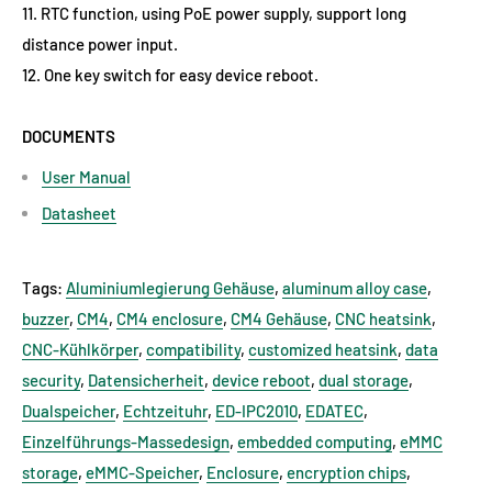
11. RTC function, using PoE power supply, support long
distance power input.
12. One key switch for easy device reboot.
DOCUMENTS
User Manual
Datasheet
Tags:
Aluminiumlegierung Gehäuse
,
aluminum alloy case
,
buzzer
,
CM4
,
CM4 enclosure
,
CM4 Gehäuse
,
CNC heatsink
,
CNC-Kühlkörper
,
compatibility
,
customized heatsink
,
data
security
,
Datensicherheit
,
device reboot
,
dual storage
,
Dualspeicher
,
Echtzeituhr
,
ED-IPC2010
,
EDATEC
,
Einzelführungs-Massedesign
,
embedded computing
,
eMMC
storage
,
eMMC-Speicher
,
Enclosure
,
encryption chips
,