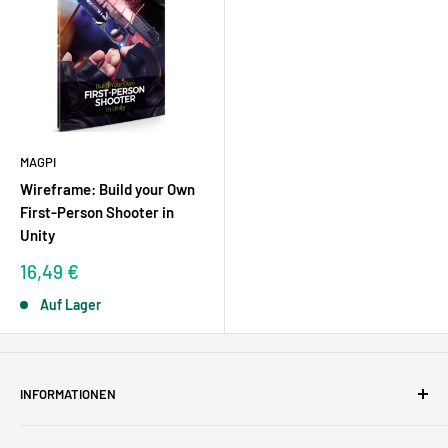
MAGPI
Wireframe: Build your Own
First-Person Shooter in
Unity
Sonderpreis
16,49 €
Auf Lager
INFORMATIONEN
AGBs