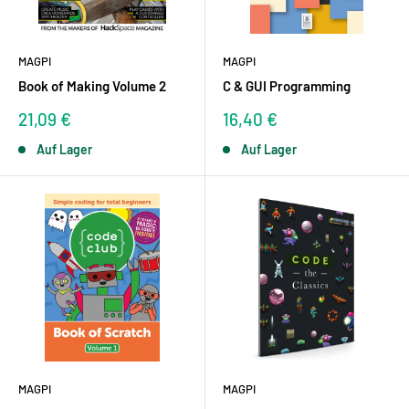
MAGPI
MAGPI
Book of Making Volume 2
C & GUI Programming
Sonderpreis
Sonderpreis
21,09 €
16,40 €
Auf Lager
Auf Lager
MAGPI
MAGPI