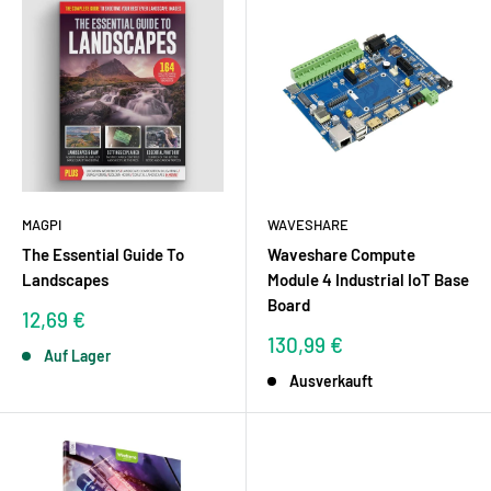
MAGPI
WAVESHARE
The Essential Guide To
Waveshare Compute
Landscapes
Module 4 Industrial IoT Base
Board
Sonderpreis
12,69 €
Sonderpreis
130,99 €
Auf Lager
Ausverkauft