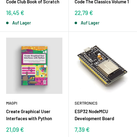
Code Club Book of Scratch
Code The Classics Volume 1
Sonderpreis
Sonderpreis
16,45 €
22,79 €
Auf Lager
Auf Lager
MAGPI
SERTRONICS
Create Graphical User
ESP32 NodeMCU
Interfaces with Python
Development Board
Sonderpreis
Sonderpreis
21,09 €
7,39 €