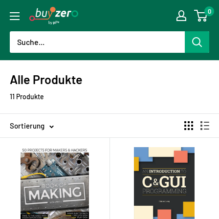
Direkt
0
buyzero.de
zum
Inhalt
Alle Produkte
11 Produkte
Sortierung