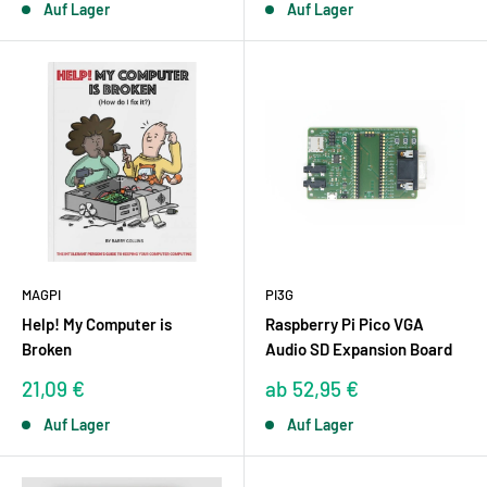
Auf Lager
Auf Lager
MAGPI
PI3G
Help! My Computer is
Raspberry Pi Pico VGA
Broken
Audio SD Expansion Board
Sonderpreis
Sonderpreis
21,09 €
ab 52,95 €
Auf Lager
Auf Lager