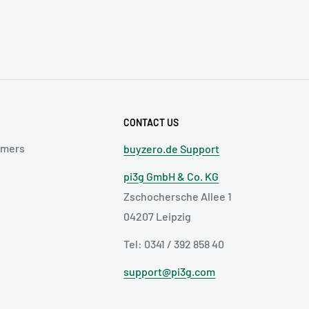
ertronics GmbH,
 [@] sertronics.de
chersche Allee 1, 04207
CONTACT US
omers
buyzero.de Support
h, bevor Sie das Produkt
pi3g GmbH & Co. KG
Zschochersche Allee 1
ationsanweisungen des
04207 Leipzig
Tel: 0341 / 392 858 40
nen Zweck.
support@pi3g.com
zu schweren