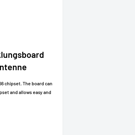
klungsboard
Antenne
6 chipset. The board can
set and allows easy and