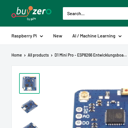
Skip
buyzero.de
to
content
Raspberry Pi
New
AI / Machine Learning
Home
All products
D1 Mini Pro - ESP8266 Entwicklungsboa...