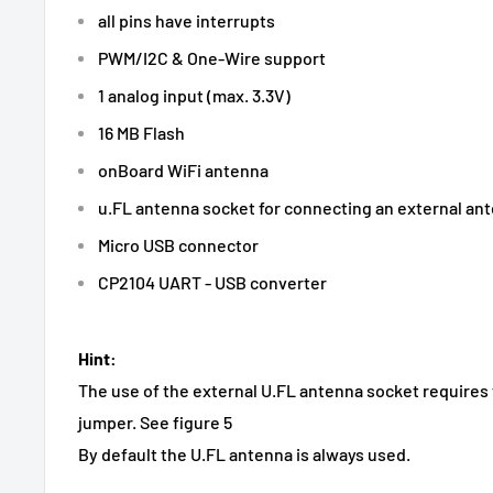
all pins have interrupts
PWM/I2C & One-Wire support
1 analog input (max. 3.3V)
16 MB Flash
onBoard WiFi antenna
u.FL antenna socket for connecting an external an
Micro USB connector
CP2104 UART - USB converter
Hint:
The use of the external U.FL antenna socket requires
jumper. See figure 5
By default the U.FL antenna is always used.