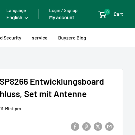
Language
Login / Signup
0
Cart
English
My account
 Security
service
Buyzero Blog
 ESP8266 Entwicklungsboard
hluss, Set mit Antenne
D1-Mini-pro