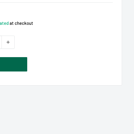
lated
at checkout