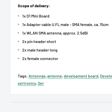
Scope of delivery:
1x D1 Mini Board
1x Adapter cable U.FL male - SMA female, ca. 15cm
1x WLAN SMA antenna, approx. 2.5dBi
2x pin header short
2x male header long
2x female connector
Tags:
Antennas
,
antenne
,
development board
,
Develo
sertronics
,
Set
GPSR - EU Verantwortliche Person:
Sertronics GmbH, 
22045 Hamburg, Deutschland, info [@] sertronics.de