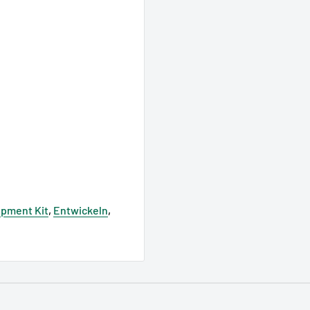
pment Kit
,
Entwickeln
,
Jenfelder Allee 80,