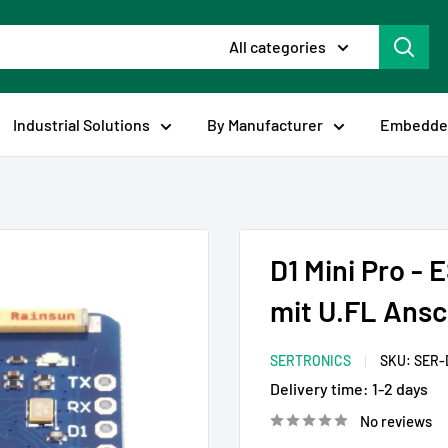
All categories
Industrial Solutions
By Manufacturer
Embedded
D1 Mini Pro -
mit U.FL Ansc
SERTRONICS
SKU:
SER-
Delivery time:
1-2 days
No reviews